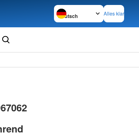
Sprache wechseln zu
Alles klar
967062
hrend