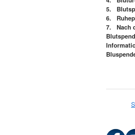
5. Bluts
6. Ruheph
7. Nach d
Blutspend
Informati
Bluspend
S