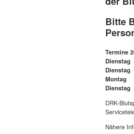
der Bl
Bitte 
Perso
Termine 2
Dienstag
Diensta
Montag 2
Dienstag
DRK-Blutsp
Servicete
Nähere In