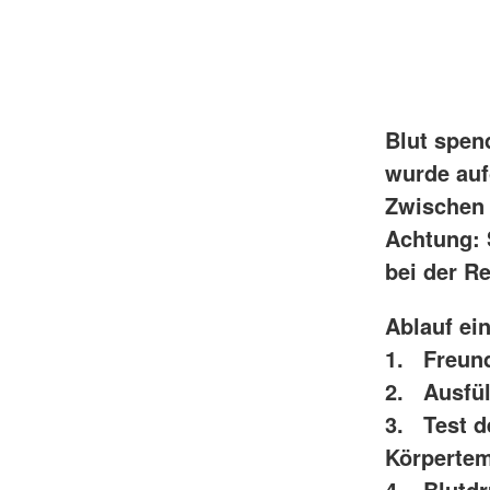
Blut spen
wurde au
Zwischen 
Achtung: 
bei der R
Ablauf ei
1. Freund
2. Ausfül
3. Test d
Körpertem
4. Blutdr