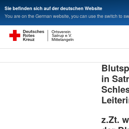
Sie befinden sich auf der deutschen Website
You are on the German website, you can use the switch to swi
Ortsverein
Satrup e.V.
Mittelangeln
Bluts
in Sat
Schles
Leiter
z.Zt. 