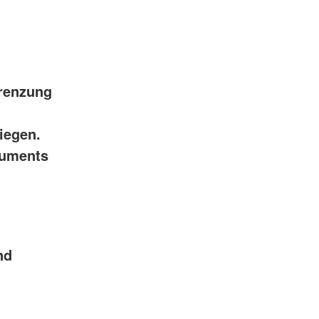
grenzung
iegen.
kuments
nd