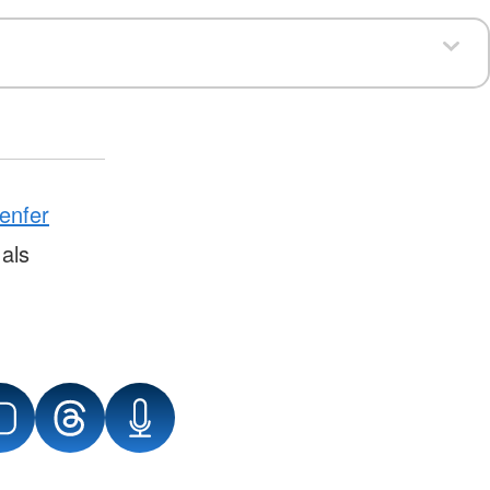
enfer
als