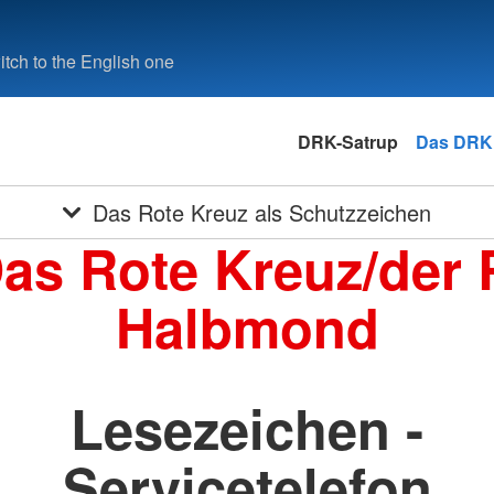
tch to the English one
DRK-Satrup
Das DRK
Das Rote Kreuz als Schutzzeichen
Das Rote Kreuz/der 
Halbmond
Lesezeichen -
Servicetelefon