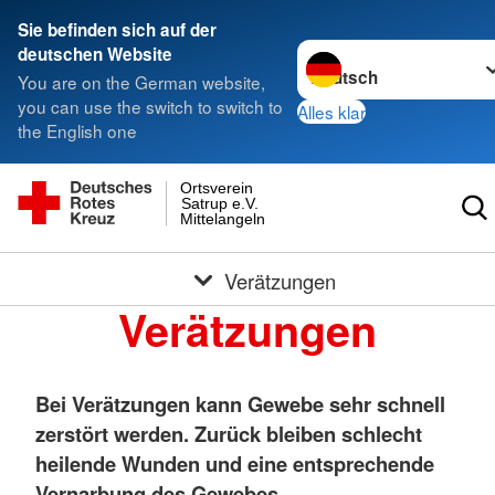
Sie befinden sich auf der
Sprache wechseln zu
deutschen Website
You are on the German website,
you can use the switch to switch to
Alles klar
the English one
Ortsverein
Satrup e.V.
Mittelangeln
Verätzungen
Verätzungen
Bei Verätzungen kann Gewebe sehr schnell
zerstört werden. Zurück bleiben schlecht
heilende Wunden und eine entsprechende
Vernarbung des Gewebes.