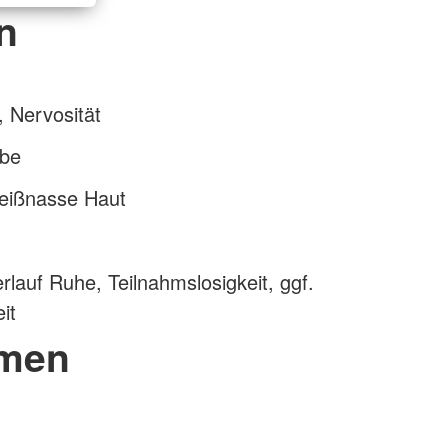
n
 Nervosität
rbe
weißnasse Haut
n
rlauf Ruhe, Teilnahmslosigkeit, ggf.
it
men