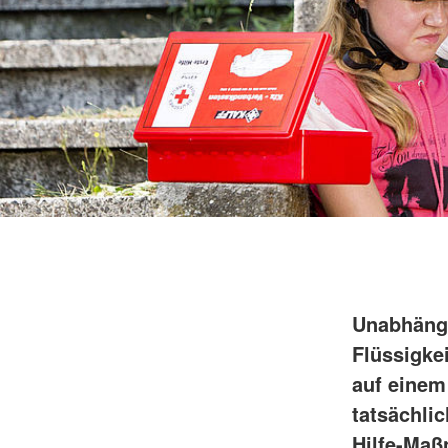
Unabhängi
Flüssigke
auf einem
tatsächli
Hilfe-Ma