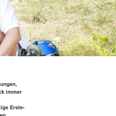
tungen,
ock immer
ige Erste-
hen