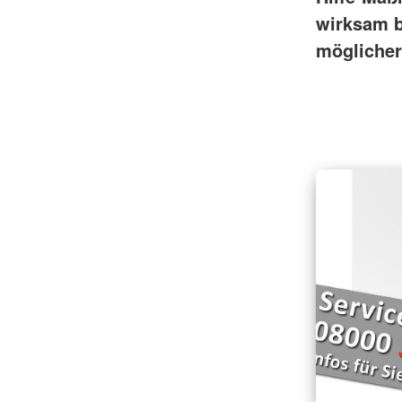
wirksam b
möglicher