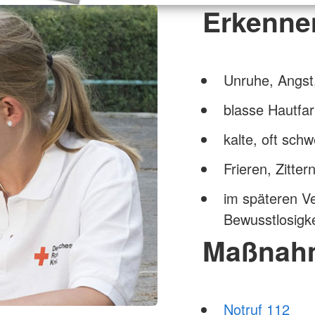
Erkenne
Unruhe, Angst,
blasse Hautfa
kalte, oft sch
Frieren, Zitter
im späteren Ve
Bewusstlosigke
Maßnah
Notruf 112