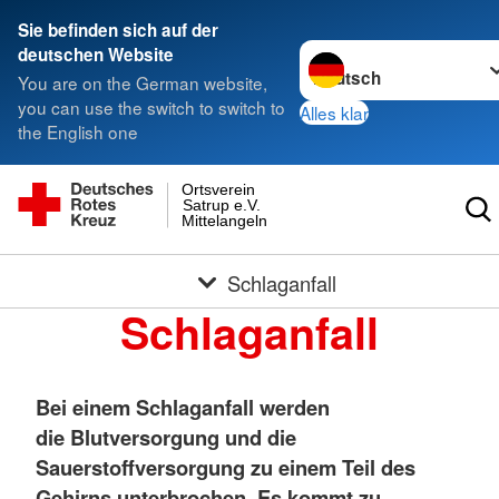
Sie befinden sich auf der
Sprache wechseln zu
deutschen Website
You are on the German website,
you can use the switch to switch to
Alles klar
the English one
Ortsverein
Satrup e.V.
Mittelangeln
Schlaganfall
Schlaganfall
Bei einem Schlaganfall werden
die Blutversorgung und die
Sauerstoffversorgung zu einem Teil des
Gehirns unterbrochen. Es kommt zu