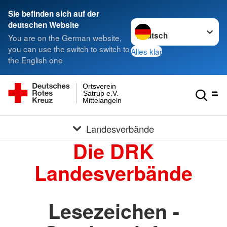
Sie befinden sich auf der
Sprache wechseln zu
deutschen Website
You are on the German website,
you can use the switch to switch to
Alles klar
the English one
Ortsverein
Satrup e.V.
Mittelangeln
Landesverbände
Die DRK
Landesverbände
Lesezeichen -