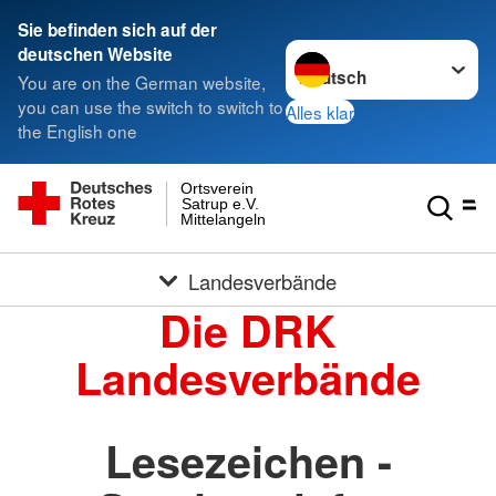
Sie befinden sich auf der
Sprache wechseln zu
deutschen Website
You are on the German website,
you can use the switch to switch to
Alles klar
the English one
Ortsverein
Satrup e.V.
Mittelangeln
Landesverbände
Die DRK
Landesverbände
Lesezeichen -