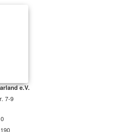
rland e.V.
r. 7-9
 0
 190