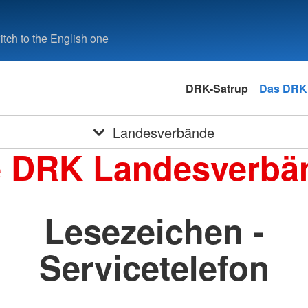
tch to the English one
DRK-Satrup
Das DRK
Landesverbände
e DRK Landesverbä
Lesezeichen -
Servicetelefon