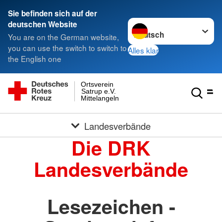
Sie befinden sich auf der
Sprache wechseln zu
deutschen Website
You are on the German website,
you can use the switch to switch to
Alles klar
the English one
Ortsverein
Satrup e.V.
Mittelangeln
Landesverbände
Die DRK
Landesverbände
Lesezeichen -