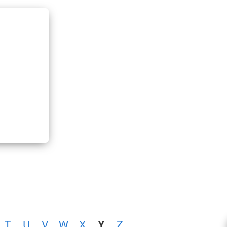
T
U
V
W
X
Y
Z