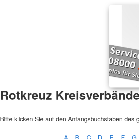
Rotkreuz Kreisverbänd
Bitte klicken Sie auf den Anfangsbuchstaben des 
A
B
C
D
E
F
G