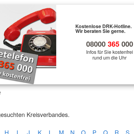
Kostenlose DRK-Hotline.
Wir beraten Sie gerne.
08000
365
000
Infos für Sie kostenfrei
rund um die Uhr
e
gesuchten Kreisverbandes.
H
I
J
K
L
M
N
O
P
Q
R
S