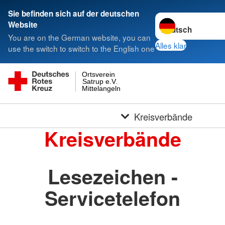
Sie befinden sich auf der deutschen
Sprache wechseln 
Website
You are on the German website, you can
Alles klar
use the switch to switch to the English one
Ortsverein
Satrup e.V.
Mittelangeln
Kreisverbände
Kreisverbände
Lesezeichen -
Servicetelefon