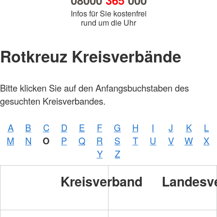
08000
365
000
Infos für Sie kostenfrei
rund um die Uhr
Rotkreuz Kreisverbände
Bitte klicken Sie auf den Anfangsbuchstaben des
gesuchten Kreisverbandes.
A
B
C
D
E
F
G
H
I
J
K
L
M
N
O
P
Q
R
S
T
U
V
W
X
Y
Z
Kreisverband
Landesv