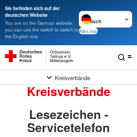
Sie befinden sich auf der
Sprache wechseln zu
deutschen Website
You are on the German website,
you can use the switch to switch to
Alles klar
the English one
Ortsverein
Satrup e.V.
Mittelangeln
Kreisverbände
Kreisverbände
Lesezeichen -
Servicetelefon