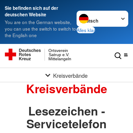
Sie befinden sich auf der
Sprache wechseln zu
deutschen Website
You are on the German website,
you can use the switch to switch to
Alles klar
the English one
Ortsverein
Satrup e.V.
Mittelangeln
Kreisverbände
Kreisverbände
Lesezeichen -
Servicetelefon