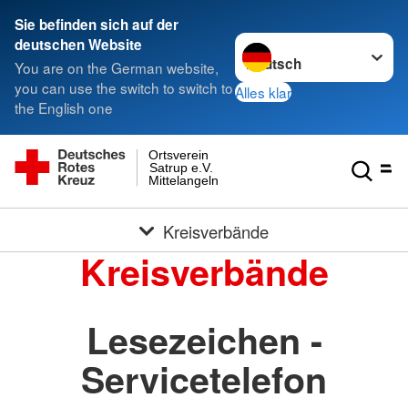
Sie befinden sich auf der
Sprache wechseln zu
deutschen Website
You are on the German website,
you can use the switch to switch to
Alles klar
the English one
Ortsverein
Satrup e.V.
Mittelangeln
Kreisverbände
Kreisverbände
Lesezeichen -
Servicetelefon