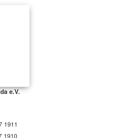
da e.V.
7 1911
7 1910