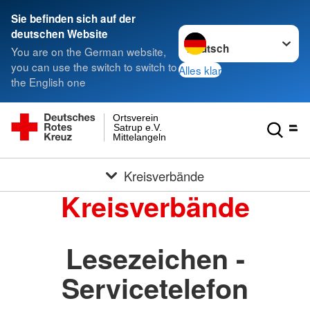
Sie befinden sich auf der
Sprache wechseln zu
deutschen Website
You are on the German website,
you can use the switch to switch to
Alles klar
the English one
Ortsverein
Satrup e.V.
Mittelangeln
Kreisverbände
Kreisverbände
Lesezeichen -
Servicetelefon