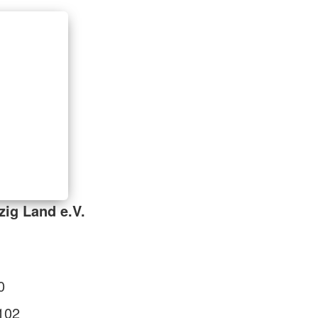
zig Land e.V.
0
102