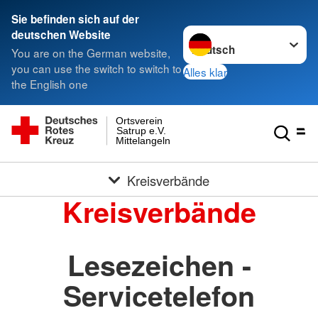
Sie befinden sich auf der
Sprache wechseln zu
deutschen Website
You are on the German website,
you can use the switch to switch to
Alles klar
the English one
Ortsverein
Satrup e.V.
Mittelangeln
Kreisverbände
Kreisverbände
Lesezeichen -
Servicetelefon