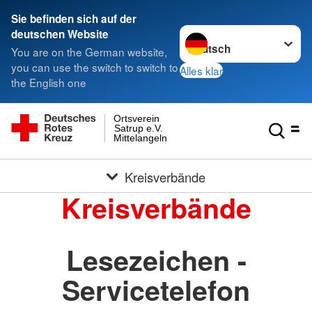
Sie befinden sich auf der
Sprache wechseln zu
deutschen Website
You are on the German website,
you can use the switch to switch to
Alles klar
the English one
Ortsverein
Satrup e.V.
Mittelangeln
Kreisverbände
Kreisverbände
Lesezeichen -
Servicetelefon