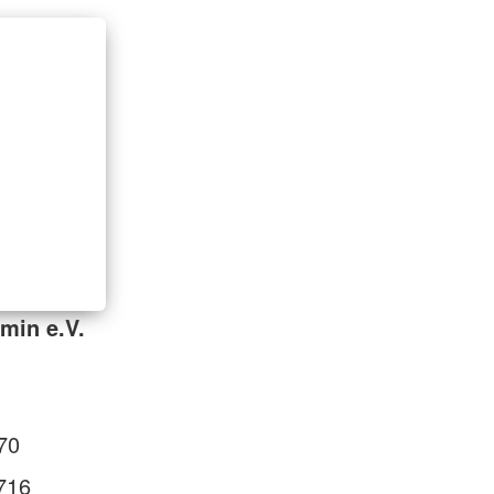
min e.V.
70
716