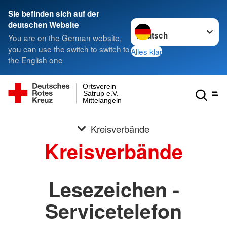
Sie befinden sich auf der
Sprache wechseln zu
deutschen Website
You are on the German website,
you can use the switch to switch to
Alles klar
the English one
Ortsverein
Satrup e.V.
Mittelangeln
Kreisverbände
Kreisverbände
Lesezeichen -
Servicetelefon