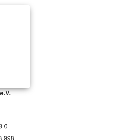
e.V.
8 0
8 998