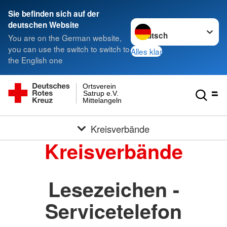
Sie befinden sich auf der
Sprache wechseln zu
deutschen Website
You are on the German website,
you can use the switch to switch to
Alles klar
the English one
Ortsverein
Satrup e.V.
Mittelangeln
Kreisverbände
Kreisverbände
Lesezeichen -
Servicetelefon