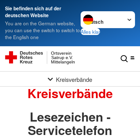
Sie befinden sich auf der
Sprache wechseln zu
deutschen Website
You are on the German website,
you can use the switch to switch to
Alles klar
the English one
Ortsverein
Satrup e.V.
Mittelangeln
Kreisverbände
Kreisverbände
Lesezeichen -
Servicetelefon