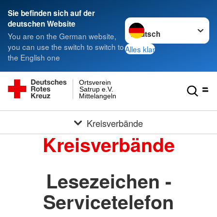
Sie befinden sich auf der
Sprache wechseln zu
deutschen Website
You are on the German website,
you can use the switch to switch to
Alles klar
the English one
Ortsverein
Satrup e.V.
Mittelangeln
Kreisverbände
Kreisverbände
Lesezeichen -
Servicetelefon