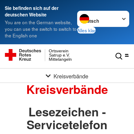
Sie befinden sich auf der
Sprache wechseln zu
deutschen Website
You are on the German website,
you can use the switch to switch to
Alles klar
the English one
Ortsverein
Satrup e.V.
Mittelangeln
Kreisverbände
Kreisverbände
Lesezeichen -
Servicetelefon