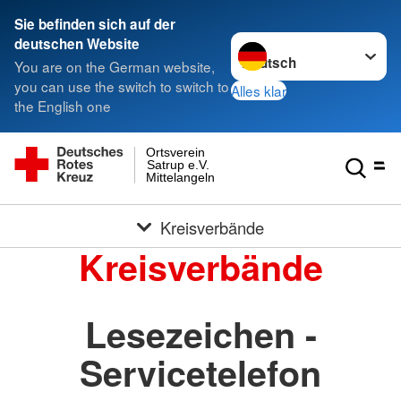
Sie befinden sich auf der
Sprache wechseln zu
deutschen Website
You are on the German website,
you can use the switch to switch to
Alles klar
the English one
Ortsverein
Satrup e.V.
Mittelangeln
Kreisverbände
Kreisverbände
Lesezeichen -
Servicetelefon