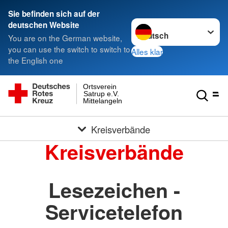
Sie befinden sich auf der
Sprache wechseln zu
deutschen Website
You are on the German website,
you can use the switch to switch to
Alles klar
the English one
Ortsverein
Satrup e.V.
Mittelangeln
Kreisverbände
Kreisverbände
Lesezeichen -
Servicetelefon