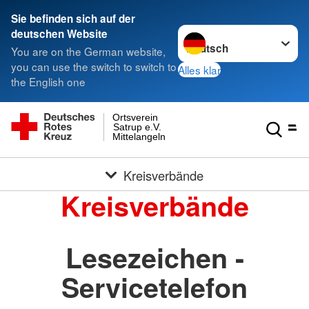
Sie befinden sich auf der
Sprache wechseln zu
deutschen Website
You are on the German website,
you can use the switch to switch to
Alles klar
the English one
Ortsverein
Satrup e.V.
Mittelangeln
Kreisverbände
Kreisverbände
Lesezeichen -
Servicetelefon