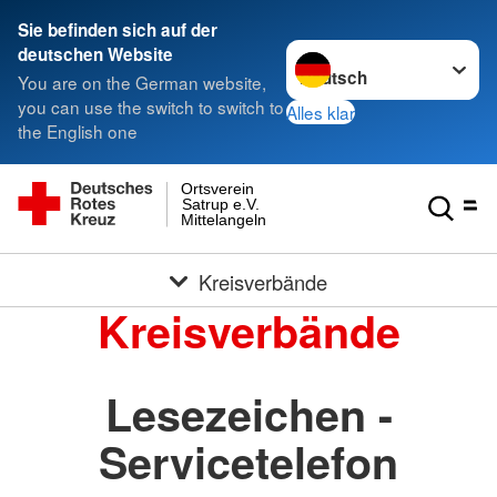
Sie befinden sich auf der
Sprache wechseln zu
deutschen Website
You are on the German website,
you can use the switch to switch to
Alles klar
the English one
Ortsverein
Satrup e.V.
Mittelangeln
Kreisverbände
Kreisverbände
Lesezeichen -
Servicetelefon