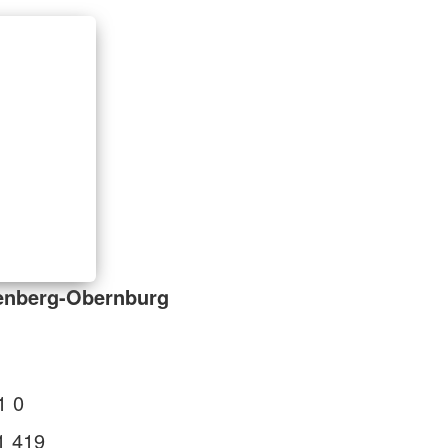
tenberg-Obernburg
1 0
1 419