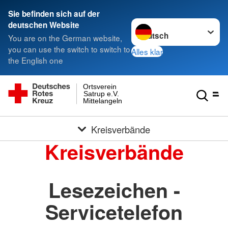
Sie befinden sich auf der
Sprache wechseln zu
deutschen Website
You are on the German website,
you can use the switch to switch to
Alles klar
the English one
Ortsverein
Satrup e.V.
Mittelangeln
Kreisverbände
Kreisverbände
Lesezeichen -
Servicetelefon