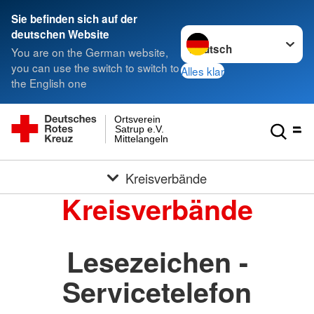
Sie befinden sich auf der
Sprache wechseln zu
deutschen Website
You are on the German website,
you can use the switch to switch to
Alles klar
the English one
Ortsverein
Satrup e.V.
Mittelangeln
Kreisverbände
Kreisverbände
Lesezeichen -
Servicetelefon