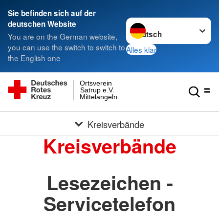
Sie befinden sich auf der
Sprache wechseln zu
deutschen Website
You are on the German website,
you can use the switch to switch to
Alles klar
the English one
Ortsverein
Satrup e.V.
Mittelangeln
Kreisverbände
Kreisverbände
Lesezeichen -
Servicetelefon