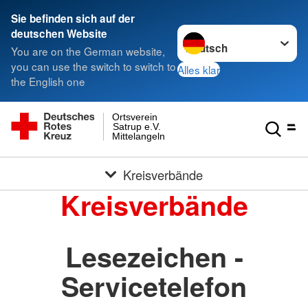
Sie befinden sich auf der
Sprache wechseln zu
deutschen Website
You are on the German website,
you can use the switch to switch to
Alles klar
the English one
Ortsverein
Satrup e.V.
Mittelangeln
Kreisverbände
Kreisverbände
Lesezeichen -
Servicetelefon