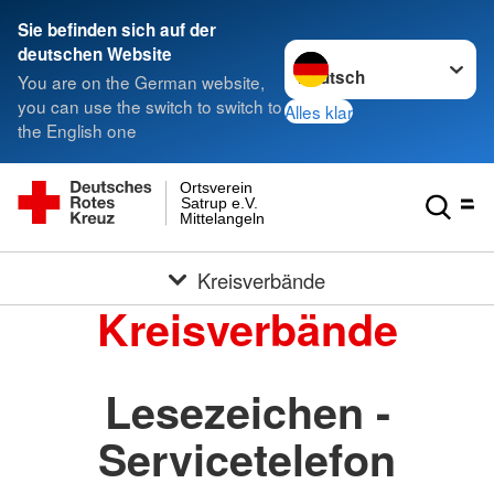
Sie befinden sich auf der
Sprache wechseln zu
deutschen Website
You are on the German website,
you can use the switch to switch to
Alles klar
the English one
Ortsverein
Satrup e.V.
Mittelangeln
Kreisverbände
Kreisverbände
Lesezeichen -
Servicetelefon