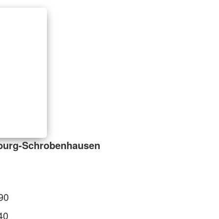
burg-Schrobenhausen
90
40