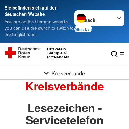
Sie befinden sich auf der
Sprache wechseln zu
deutschen Website
You are on the German website,
you can use the switch to switch to
Alles klar
the English one
Ortsverein
Satrup e.V.
Mittelangeln
Kreisverbände
Kreisverbände
Lesezeichen -
Servicetelefon