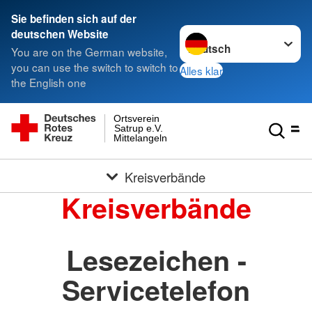
Sie befinden sich auf der
Sprache wechseln zu
deutschen Website
You are on the German website,
you can use the switch to switch to
Alles klar
the English one
Ortsverein
Satrup e.V.
Mittelangeln
Kreisverbände
Kreisverbände
Lesezeichen -
Servicetelefon