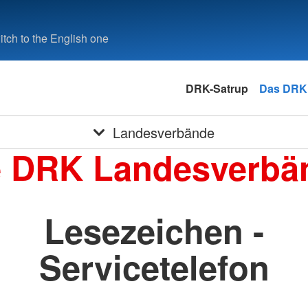
tch to the English one
DRK-Satrup
Das DRK
Landesverbände
e DRK Landesverbä
Lesezeichen -
Servicetelefon