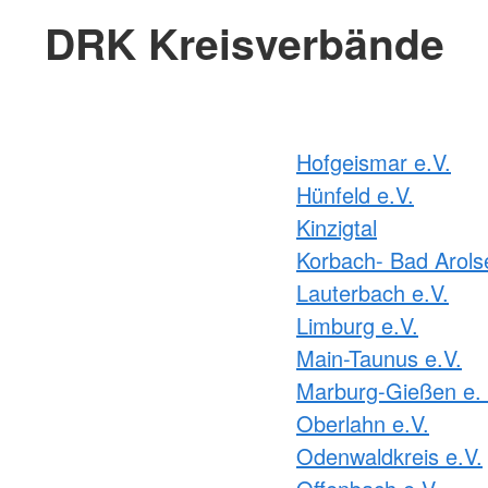
DRK Kreisverbände
Hofgeismar e.V.
Hünfeld e.V.
Kinzigtal
Korbach- Bad Arols
Lauterbach e.V.
Limburg e.V.
Main-Taunus e.V.
Marburg-Gießen e. 
Oberlahn e.V.
Odenwaldkreis e.V.