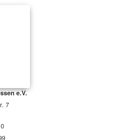
ssen e.V.
r. 7
 0
99