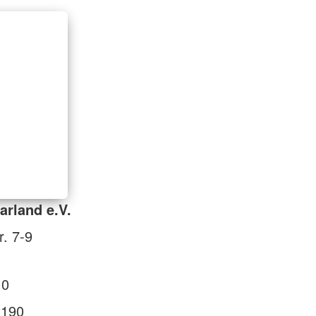
rland e.V.
r. 7-9
 0
 190