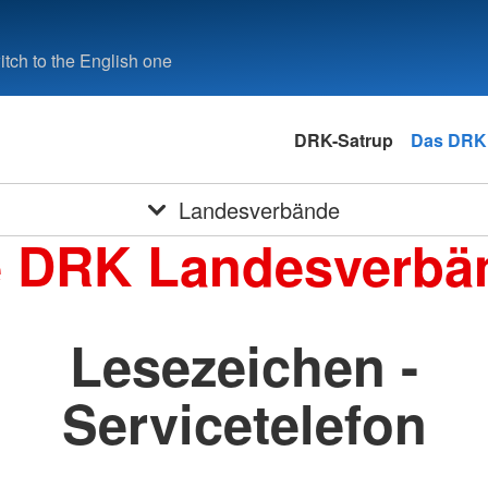
tch to the English one
DRK-Satrup
Das DRK
Landesverbände
e DRK Landesverbä
Lesezeichen -
Servicetelefon