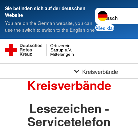
Sie befinden sich auf der deutschen
Sprache wechseln 
Website
You are on the German website, you can
Alles klar
use the switch to switch to the English one
Ortsverein
Satrup e.V.
Mittelangeln
Kreisverbände
Kreisverbände
Lesezeichen -
Servicetelefon