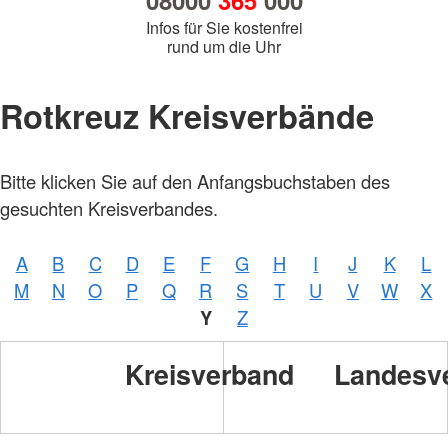
08000
365
000
Infos für Sie kostenfrei
rund um die Uhr
Rotkreuz Kreisverbände
Bitte klicken Sie auf den Anfangsbuchstaben des
gesuchten Kreisverbandes.
A
B
C
D
E
F
G
H
I
J
K
L
M
N
O
P
Q
R
S
T
U
V
W
X
Y
Z
Kreisverband
Landesv