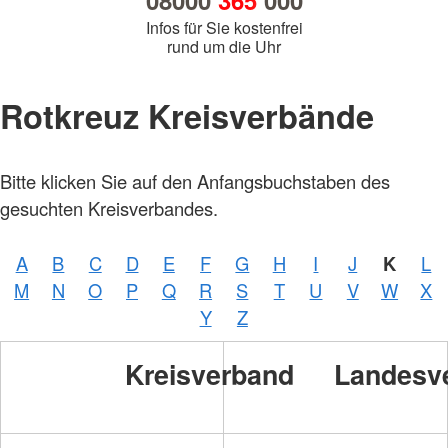
08000
365
000
Infos für Sie kostenfrei
rund um die Uhr
Rotkreuz Kreisverbände
Bitte klicken Sie auf den Anfangsbuchstaben des
gesuchten Kreisverbandes.
A
B
C
D
E
F
G
H
I
J
K
L
M
N
O
P
Q
R
S
T
U
V
W
X
Y
Z
Kreisverband
Landesv