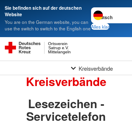
Sie befinden sich auf der deutschen
Sprache wechseln 
Website
You are on the German website, you can
Alles klar
use the switch to switch to the English one
Ortsverein
Satrup e.V.
Mittelangeln
Kreisverbände
Kreisverbände
Lesezeichen -
Servicetelefon