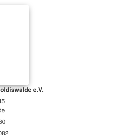
oldiswalde e.V.
45
de
60
082