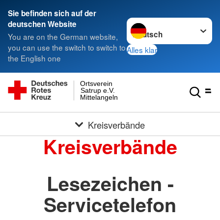
Sie befinden sich auf der
Sprache wechseln zu
deutschen Website
You are on the German website,
you can use the switch to switch to
Alles klar
the English one
Ortsverein
Satrup e.V.
Mittelangeln
Kreisverbände
Kreisverbände
Lesezeichen -
Servicetelefon