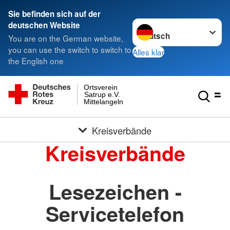
Sie befinden sich auf der
Sprache wechseln zu
deutschen Website
You are on the German website,
you can use the switch to switch to
Alles klar
the English one
Ortsverein
Satrup e.V.
Mittelangeln
Kreisverbände
Kreisverbände
Lesezeichen -
Servicetelefon