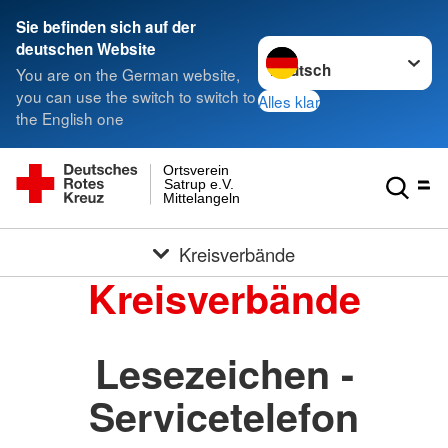
Sie befinden sich auf der
Sprache wechseln zu
deutschen Website
You are on the German website,
you can use the switch to switch to
Alles klar
the English one
Ortsverein
Satrup e.V.
Mittelangeln
Kreisverbände
Kreisverbände
Lesezeichen -
Servicetelefon