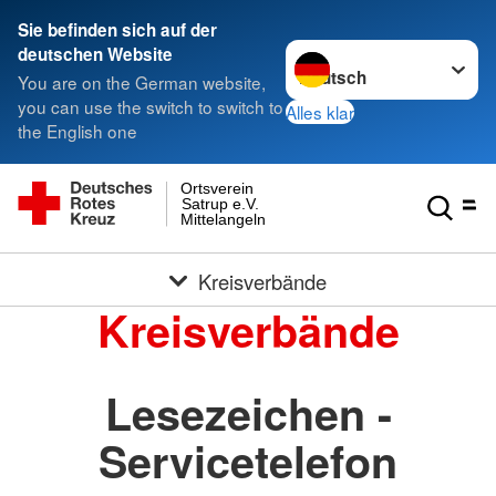
Sie befinden sich auf der
Sprache wechseln zu
deutschen Website
You are on the German website,
you can use the switch to switch to
Alles klar
the English one
Ortsverein
Satrup e.V.
Mittelangeln
Kreisverbände
Kreisverbände
Lesezeichen -
Servicetelefon