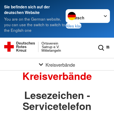
Sie befinden sich auf der
Sprache wechseln zu
deutschen Website
You are on the German website,
you can use the switch to switch to
Alles klar
the English one
Ortsverein
Satrup e.V.
Mittelangeln
Kreisverbände
Kreisverbände
Lesezeichen -
Servicetelefon