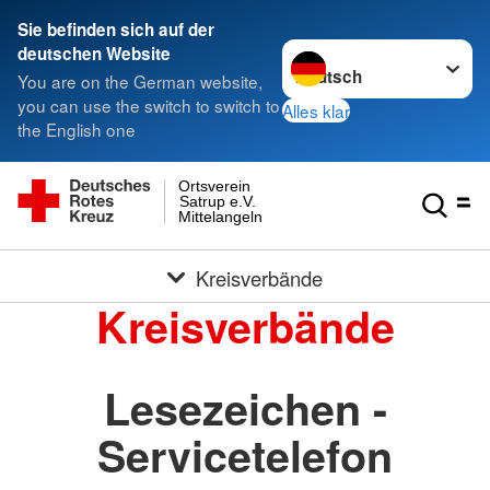
Sie befinden sich auf der
Sprache wechseln zu
deutschen Website
You are on the German website,
you can use the switch to switch to
Alles klar
the English one
Ortsverein
Satrup e.V.
Mittelangeln
Kreisverbände
Kreisverbände
Lesezeichen -
Servicetelefon